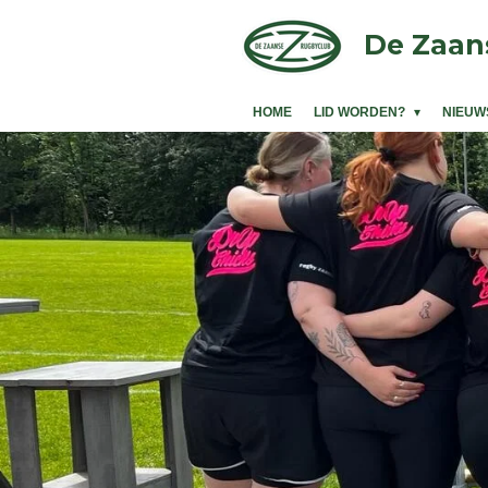
Ga
De Zaan
direct
naar
de
HOME
LID WORDEN?
NIEUW
hoofdinhoud